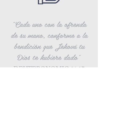
"Cada uno con la ofrenda
de su mano, conforme a la
bendición que Jehová tu
Dios te hubiere dado"
DEUTERONOMIO 16:17
DONAR AHORA
TEMPLO DE