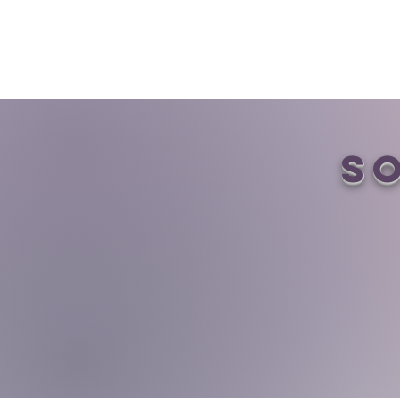
TDAYA
Misio
s