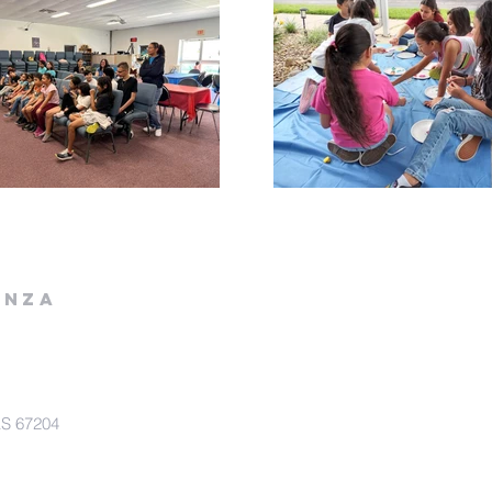
ANZA
KS 67204