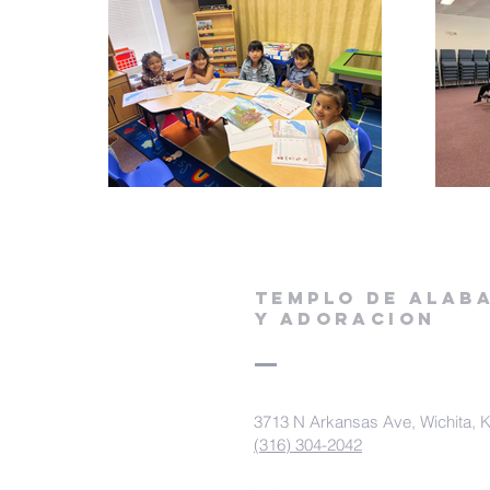
TEMPLO DE ALAB
Y ADORACION
3713 N Arkansas Ave, Wichita, 
(316) 304-2042